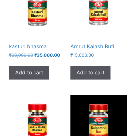
kasturi bhasma
Amrut Kalash Buti
Original
Current
₹
38,000.00
₹
35,000.00
₹
15,000.00
price
price
was:
is:
Add to cart
Add to cart
₹38,000.00.
₹35,000.00.