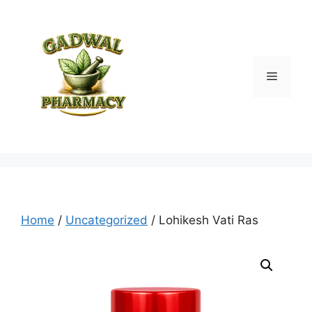
Skip
to
content
Menu
Home
/
Uncategorized
/ Lohikesh Vati Ras